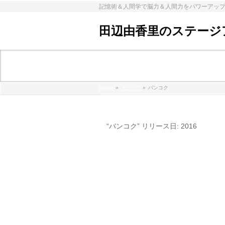
記憶術＆人間学で脳力＆人間力をパワーアッ
田辺由香里のステージ
メディア
HOME
»
メディア
»
バンコク
%e3%83%8f%e3%82%99%e3%83%b
“バンコク” リリース日: 2016