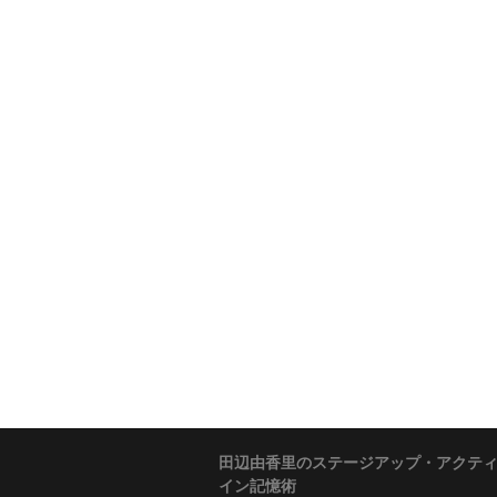
田辺由香里のステージアップ・アクテ
イン記憶術