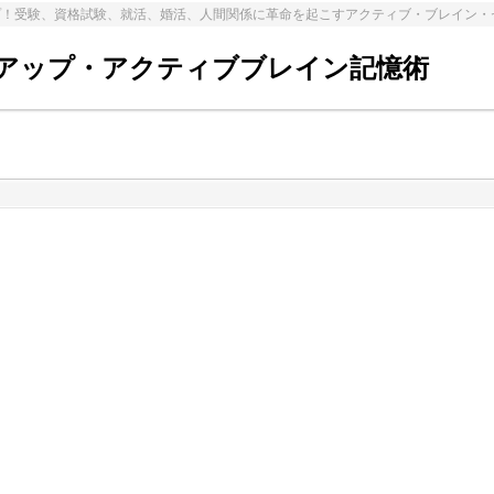
プ！受験、資格試験、就活、婚活、人間関係に革命を起こすアクティブ・ブレイン・
アップ・アクティブブレイン記憶術
3%e3%82%b3%e3%82%af