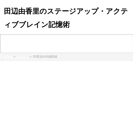
田辺由香里のステージアップ・アクテ
ィブブレイン記憶術
メディア
HOME
»
メディア
»
学習法20代福田様
%e5%ad%a6%e7%bf%92%e6%b3%9520%e4%bb%a3%e7%a6%8f