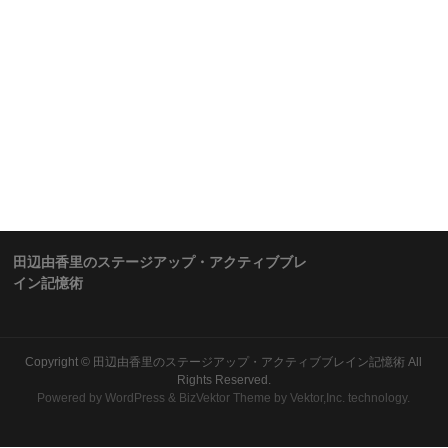
田辺由香里のステージアップ・アクティブブレ
イン記憶術
Copyright ©
田辺由香里のステージアップ・アクティブブレイン記憶術
All
Rights Reserved.
Powered by
WordPress
&
BizVektor Theme
by Vektor,Inc. technology.