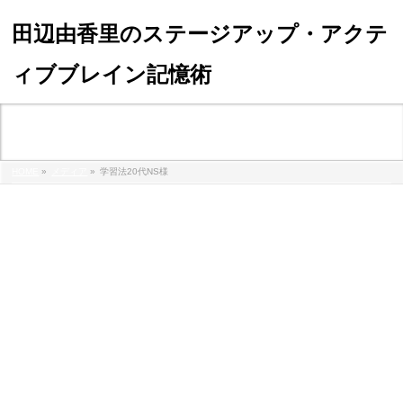
田辺由香里のステージアップ・アクテ
ィブブレイン記憶術
メディア
HOME
»
メディア
»
学習法20代NS様
%e5%ad%a6%e7%bf%92%e6%b3%9520%e4%bb%a3ns%e6%a7%