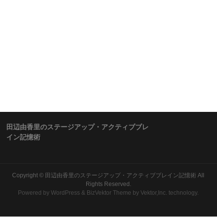
田辺由香里のステージアップ・アクティブブレ
イン記憶術
Copyright ©
田辺由香里のステージアップ・アクティブブレイン記憶術
All
Rights Reserved.
Powered by
WordPress
&
BizVektor Theme
by Vektor,Inc. technology.