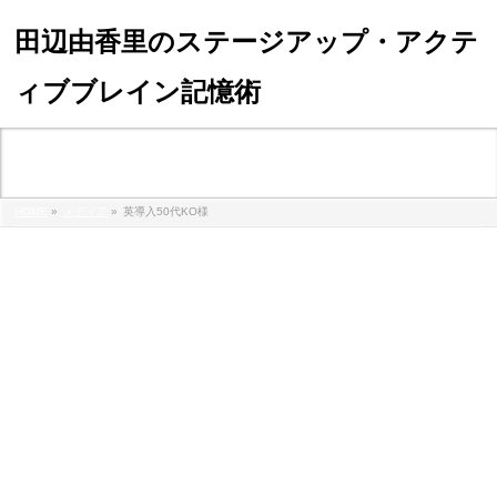
田辺由香里のステージアップ・アクテ
ィブブレイン記憶術
メディア
HOME
»
メディア
»
英導入50代KO様
%e8%8b%b1%e5%b0%8e%e5%85%a550%e4%bb%a3ko%e6%a7%