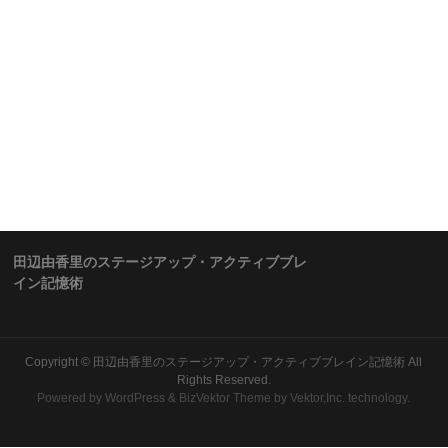
田辺由香里のステージアップ・アクティブブレ
イン記憶術
Copyright ©
田辺由香里のステージアップ・アクティブブレイン記憶術
All
Rights Reserved.
Powered by
WordPress
&
BizVektor Theme
by Vektor,Inc. technology.