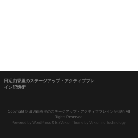
田辺由香里のステージアップ・アクティブブレ
イン記憶術
Copyright ©
田辺由香里のステージアップ・アクティブブレイン記憶術
All
Rights Reserved.
Powered by
WordPress
&
BizVektor Theme
by Vektor,Inc. technology.