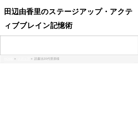
田辺由香里のステージアップ・アクテ
ィブブレイン記憶術
メディア
HOME
»
メディア
»
読書法20代菅原様
%e8%aa%ad%e6%9b%b8%e6%b3%9520%e4%bb%a3%e8%8f%85