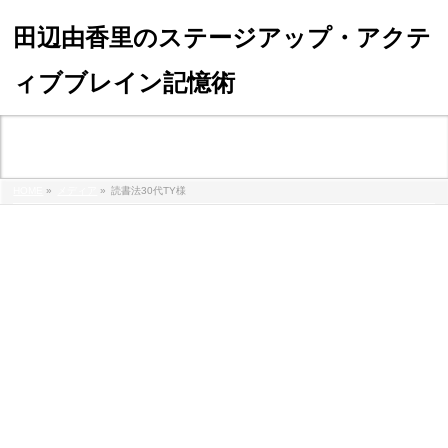
田辺由香里のステージアップ・アクテ
ィブブレイン記憶術
メディア
HOME
»
メディア
»
読書法30代TY様
%e8%aa%ad%e6%9b%b8%e6%b3%9530%e4%bb%a3ty%e6%a7%