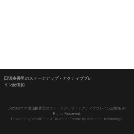
田辺由香里のステージアップ・アクティブブレ
イン記憶術
Copyright ©
田辺由香里のステージアップ・アクティブブレイン記憶術
All
Rights Reserved.
Powered by
WordPress
&
BizVektor Theme
by Vektor,Inc. technology.