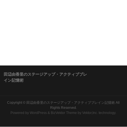
田辺由香里のステージアップ・アクティブブレ
イン記憶術
Copyright ©
田辺由香里のステージアップ・アクティブブレイン記憶術
All
Rights Reserved.
Powered by
WordPress
&
BizVektor Theme
by Vektor,Inc. technology.