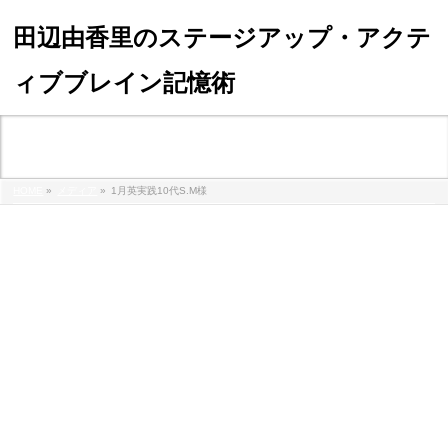
田辺由香里のステージアップ・アクテ
ィブブレイン記憶術
メディア
HOME
»
メディア
»
1月英実践10代S.M様
1%e6%9c%88%e8%8b%b1%e5%ae%9f%e8%b7%b510%e4%bb%a3
m%e6%a7%98