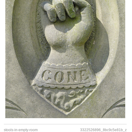
stools-in-empty-room
3322526896_8bc9c5e81b_z