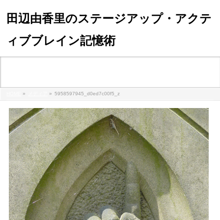
田辺由香里のステージアップ・アクテ
ィブブレイン記憶術
メディア
HOME
»
メディア
»
5958597945_d0ed7c00f5_z