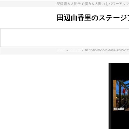
記憶術＆人間学で脳力＆人間力をパワーアッ
田辺由香里のステージ
メディア
HOME
»
メディア
»
B26D4C4D-8043-4609-AE65-0