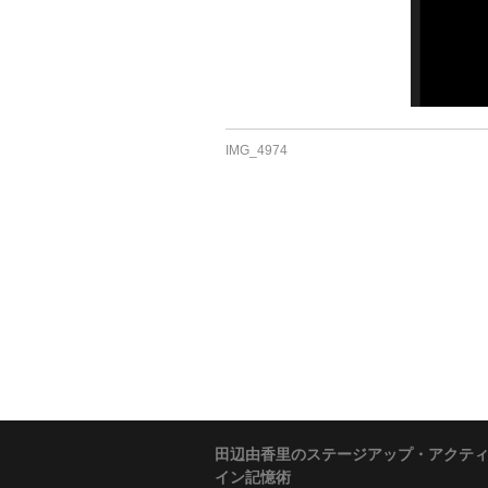
IMG_4974
田辺由香里のステージアップ・アクテ
イン記憶術