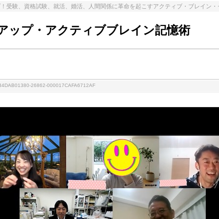
プ！受験、資格試験、就活、婚活、人間関係に革命を起こすアクティブ・ブレイン・
アップ・アクティブブレイン記憶術
234DAB01380-26862-000017CAFA6712AF