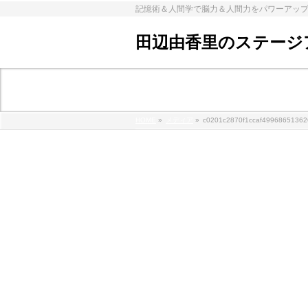
記憶術＆人間学で脳力＆人間力をパワーアッ
田辺由香里のステージ
メディア
HOME
»
メディア
»
c0201c2870f1ccaf4996865136