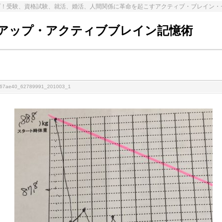
プ！受験、資格試験、就活、婚活、人間関係に革命を起こすアクティブ・ブレイン・
アップ・アクティブブレイン記憶術
267ae40_62789991_201003_1