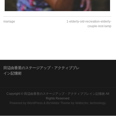
mariage
1-elderly-old-recreation-elderly-
couple-rest-lamp
田辺由香里のステージアップ・アクティブブレ
イン記憶術
Copyright ©
田辺由香里のステージアップ・アクティブブレイン記憶術
All
Rights Reserved.
Powered by
WordPress
&
BizVektor Theme
by Vektor,Inc. technology.