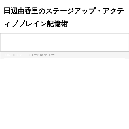
田辺由香里のステージアップ・アクテ
ィブブレイン記憶術
メディア
HOME
»
メディア
»
Flyer_Basic_new
flyer_basic_new