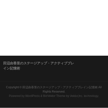
田辺由香里のステージアップ・アクティブブレ
イン記憶術
Copyright ©
田辺由香里のステージアップ・アクティブブレイン記憶術
All
Rights Reserved.
Powered by
WordPress
&
BizVektor Theme
by Vektor,Inc. technology.