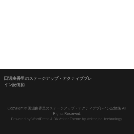
田辺由香里のステージアップ・アクティブブレ
イン記憶術
Copyright ©
田辺由香里のステージアップ・アクティブブレイン記憶術
All
Rights Reserved.
Powered by
WordPress
&
BizVektor Theme
by Vektor,Inc. technology.