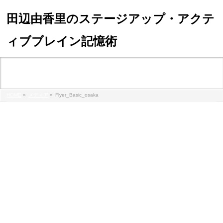
田辺由香里のステージアップ・アクテ
ィブブレイン記憶術
メディア
HOME
»
メディア
»
Flyer_Basic_osaka
flyer_basic_osaka