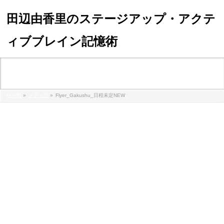
田辺由香里のステージアップ・アクテ
ィブブレイン記憶術
メディア
HOME
»
メディア
»
Flyer_Gakushu_日程未定NEW
flyer_gakushu_%e6%97%a5%e7%a8%8b%e6%9c%aa%e5%ae%9a