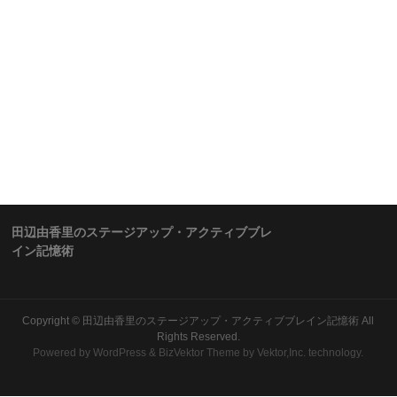
田辺由香里のステージアップ・アクティブブレ
イン記憶術
Copyright ©
田辺由香里のステージアップ・アクティブブレイン記憶術
All
Rights Reserved.
Powered by
WordPress
&
BizVektor Theme
by Vektor,Inc. technology.