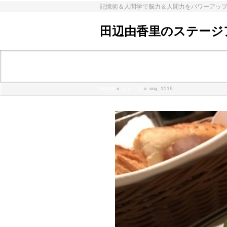
記憶術＆人間学で脳力＆人間力をパワーアッ
田辺由香里のステージ
メディア
HOME
»
メディア
»
img_1519