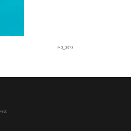
IMG_3973
rved.