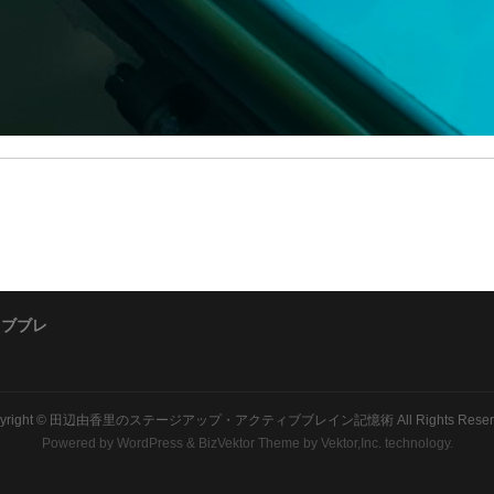
ィブブレ
yright ©
田辺由香里のステージアップ・アクティブブレイン記憶術
All Rights Rese
Powered by
WordPress
&
BizVektor Theme
by Vektor,Inc. technology.