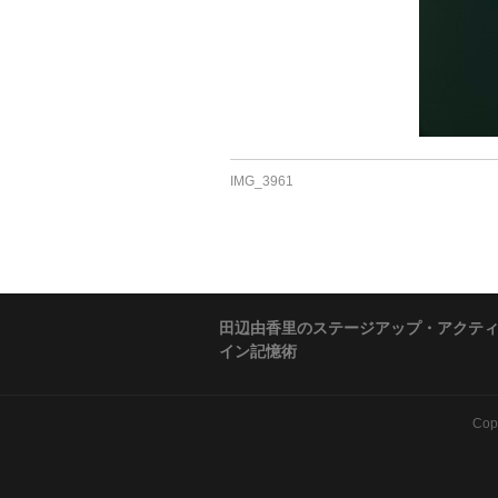
IMG_3961
田辺由香里のステージアップ・アクテ
イン記憶術
Cop