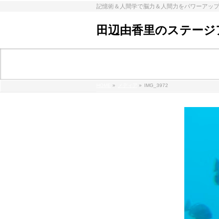
記憶術＆人間学で脳力＆人間力をパワーアッ
田辺由香里のステージ
メディア
HOME
»
メディア
»
IMG_3972