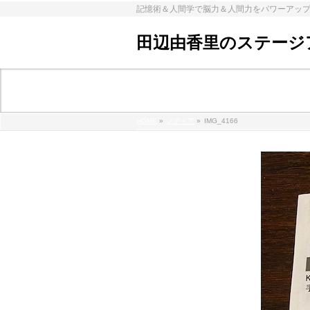
記憶術＆人間学で脳力＆人間力をパワーアッ
田辺由香里のステージ
メディア
HOME
»
メディア
»
IMG_4166