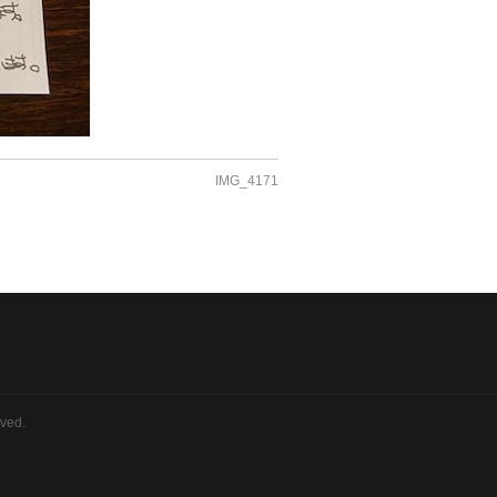
IMG_4171
rved.