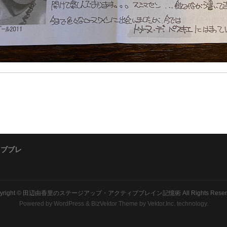
ィブブレ
yright ©
田辺由香里のステージアップ・アクティブブレイン記憶術
All Rights Rese
Powered by
WordPress
&
BizVektor Theme
by Vektor,Inc. technology.