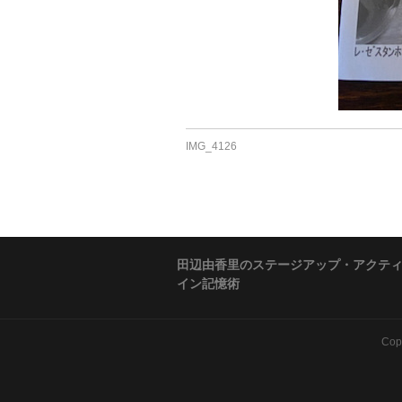
IMG_4126
田辺由香里のステージアップ・アクテ
イン記憶術
Cop