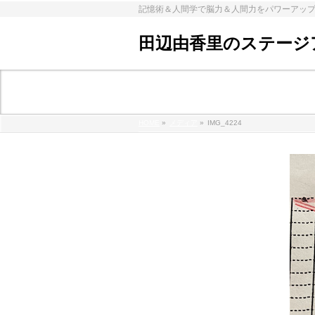
記憶術＆人間学で脳力＆人間力をパワーアッ
田辺由香里のステージ
メディア
HOME
»
メディア
»
IMG_4224