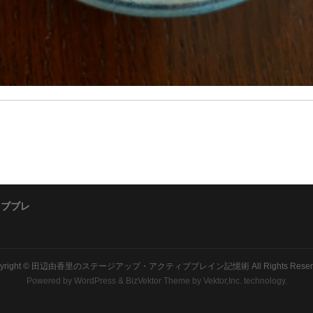
ィブブレ
yright ©
田辺由香里のステージアップ・アクティブブレイン記憶術
All Rights Rese
Powered by
WordPress
&
BizVektor Theme
by Vektor,Inc. technology.