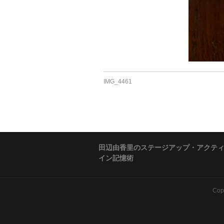
IMG_4461
田辺由香里のステージアップ・アクテ
イン記憶術
Cop