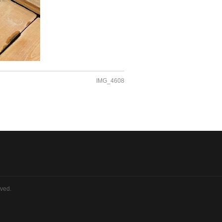
IMG_4608
rved.