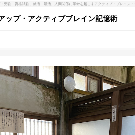
プ！受験、資格試験、就活、婚活、人間関係に革命を起こすアクティブ・ブレイン・
アップ・アクティブブレイン記憶術