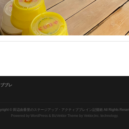
ィブブレ
yright ©
田辺由香里のステージアップ・アクティブブレイン記憶術
All Rights Rese
Powered by
WordPress
&
BizVektor Theme
by Vektor,Inc. technology.