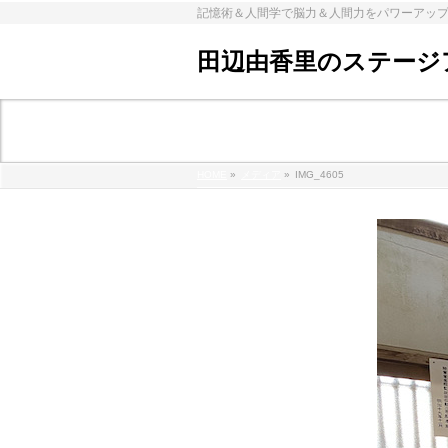
記憶術＆人間学で脳力＆人間力をパワーアッ
田辺由香里のステージ
メディア
HOME
»
メディア
»
IMG_4605