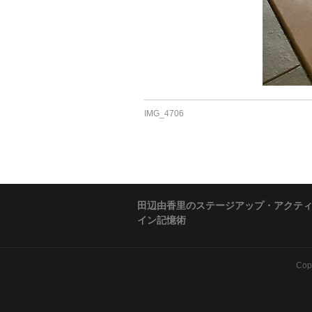
IMG_4706
田辺由香里のステージアップ・アクテ
イン記憶術
Cop