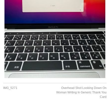
IMG_5271
Overhead Shot Looking Down On
Woman Writing In Generic Thank You
Card