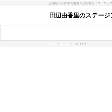
記憶術＆人間学で脳力＆人間力をパワーアッ
田辺由香里のステージ
メディア
HOME
»
メディア
»
IMG_5948