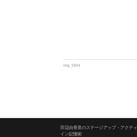
img_5944
田辺由香里のステージアップ・アクテ
イン記憶術