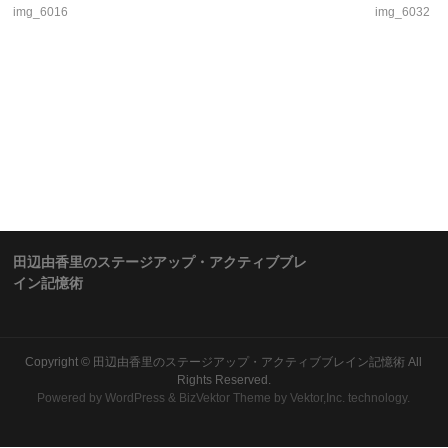
img_6016
img_6032
田辺由香里のステージアップ・アクティブブレ
イン記憶術
Copyright ©
田辺由香里のステージアップ・アクティブブレイン記憶術
All
Rights Reserved.
Powered by
WordPress
&
BizVektor Theme
by Vektor,Inc. technology.