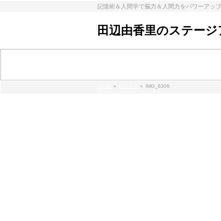
記憶術＆人間学で脳力＆人間力をパワーアッ
田辺由香里のステージ
メディア
HOME
»
メディア
»
IMG_6306