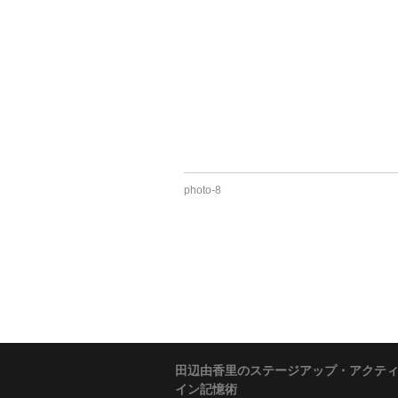
photo-8
田辺由香里のステージアップ・アクテ
イン記憶術