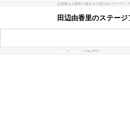
記憶術＆人間学で脳力＆人間力をパワーアッ
田辺由香里のステージ
メディア
HOME
»
メディア
»
img_6602