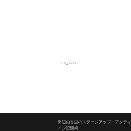
img_6605
田辺由香里のステージアップ・アクテ
イン記憶術