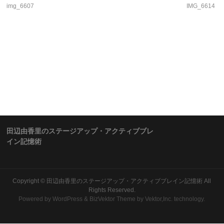
img_6607
IMG_6614
田辺由香里のステージアップ・アクティブブレ
イン記憶術
Copyright ©
田辺由香里のステージアップ・アクティブブレイン記憶術
All
Rights Reserved.
Powered by
WordPress
&
BizVektor Theme
by Vektor,Inc. technology.