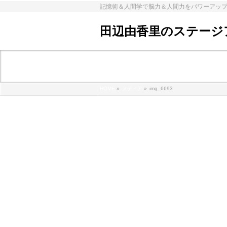
記憶術＆人間学で脳力＆人間力をパワーアッ
田辺由香里のステージ
メディア
HOME
»
メディア
»
img_6693