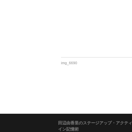
img_6690
田辺由香里のステージアップ・アクテ
イン記憶術