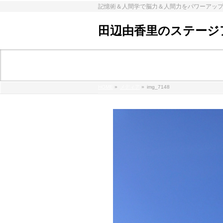
記憶術＆人間学で脳力＆人間力をパワーアッ
田辺由香里のステージ
メディア
HOME
»
メディア
»
img_7148