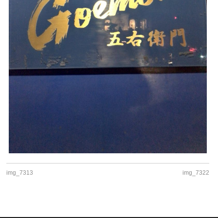
img_7313
img_7322