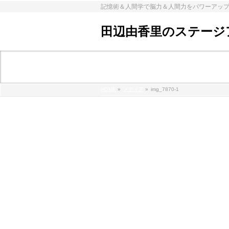
記憶術＆人間学で脳力＆人間力をパワーアッ
田辺由香里のステージ
メディア
HOME
»
メディア
»
img_7870-1