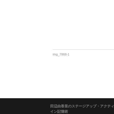
img_7868-1
田辺由香里のステージアップ・アクテ
イン記憶術