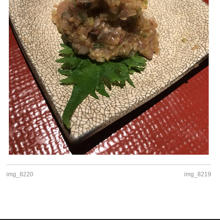
img_8220
img_8219