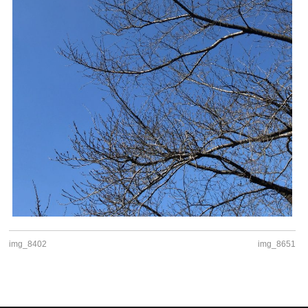
img_8402
img_8651