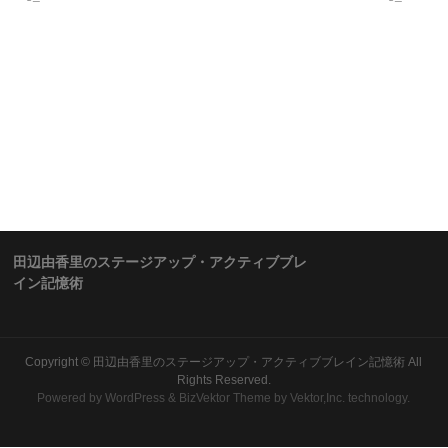
田辺由香里のステージアップ・アクティブブレ
イン記憶術
Copyright ©
田辺由香里のステージアップ・アクティブブレイン記憶術
All
Rights Reserved.
Powered by
WordPress
&
BizVektor Theme
by Vektor,Inc. technology.