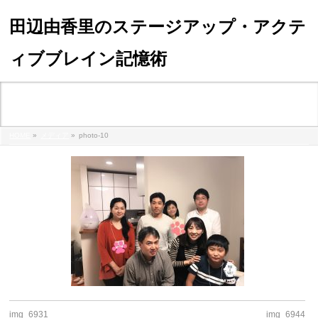
田辺由香里のステージアップ・アクテ
ィブブレイン記憶術
メディア
HOME
»
メディア
»
photo-10
img_6931
img_6944