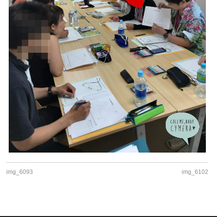
img_6093
img_6102