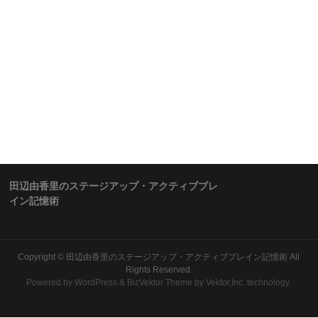
田辺由香里のステージアップ・アクティブブレ
イン記憶術
Copyright ©
田辺由香里のステージアップ・アクティブブレイン記憶術
All
Rights Reserved.
Powered by
WordPress
&
BizVektor Theme
by Vektor,Inc. technology.