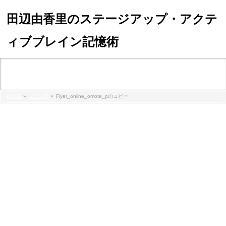
田辺由香里のステージアップ・アクテ
ィブブレイン記憶術
メディア
HOME
»
メディア
»
Flyer_online_omote_pのコピー
flyer_online_omote_p%e3%81%ae%e3%82%b3%e3%83%94%e3%