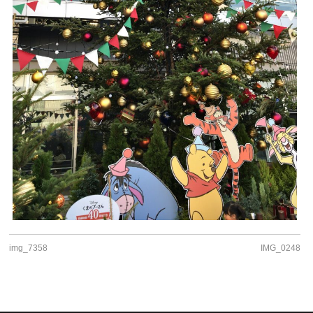
img_7358
IMG_0248