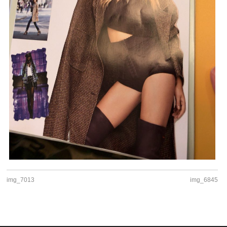
img_7013
img_6845